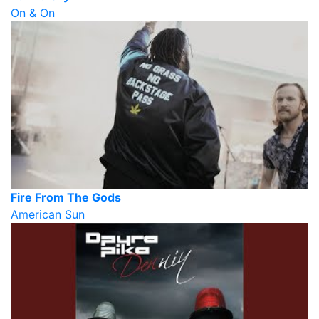
On & On
Fire From The Gods
American Sun