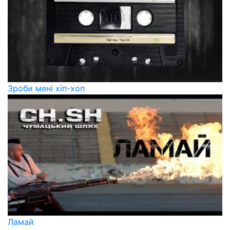
Зроби мені хіп-хоп
Ламай