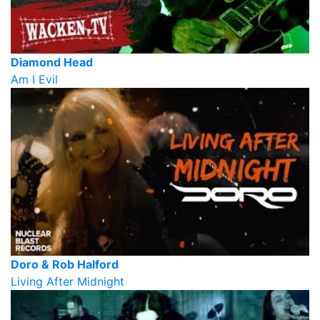
Diamond Head
Am I Evil
Doro & Rob Halford
Living After Midnight