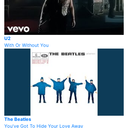
U2
With Or Without You
The Beatles
You've Got To Hide Your Love Away