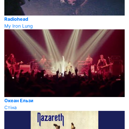
Radiohead
My Iron Lung
Океан Ельзи
Стіна