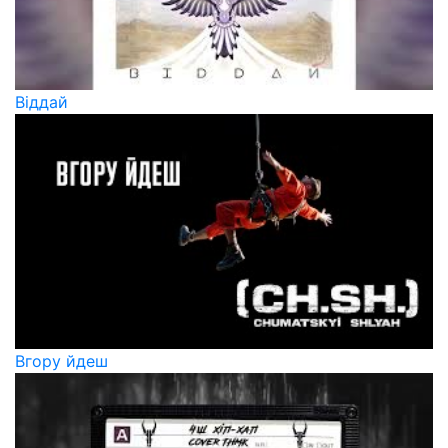
Віддай
Вгору йдеш