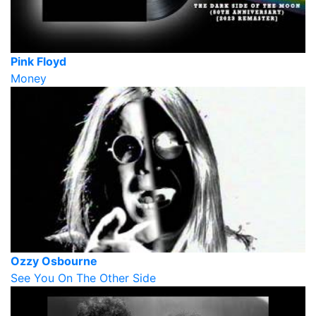
Pink Floyd
Money
Ozzy Osbourne
See You On The Other Side