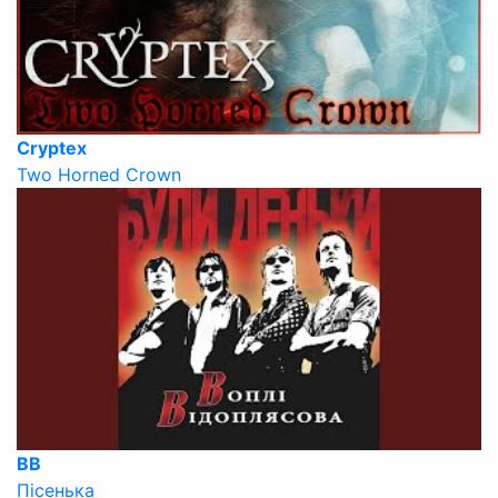
Cryptex
Two Horned Crown
ВВ
Пісенька