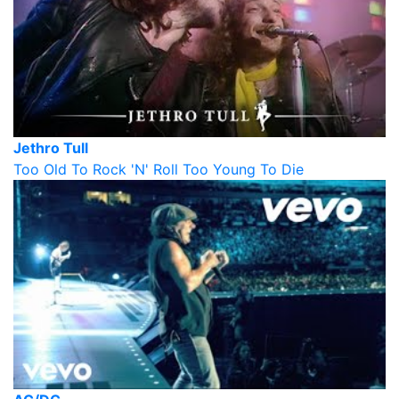
Jethro Tull
Too Old To Rock 'N' Roll Too Young To Die