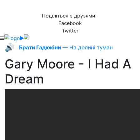
Поділіться з друзями!
Facebook
Twitter
🔊
Брати Гадюкіни
— На долині туман
Gary Moore - I Had A
Dream