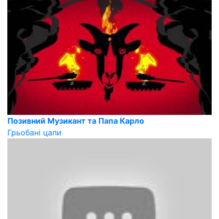
Позивний Музикант та Папа Карло
Грьобані цапи