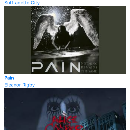
Suffragette City
Pain
Eleanor Rigby