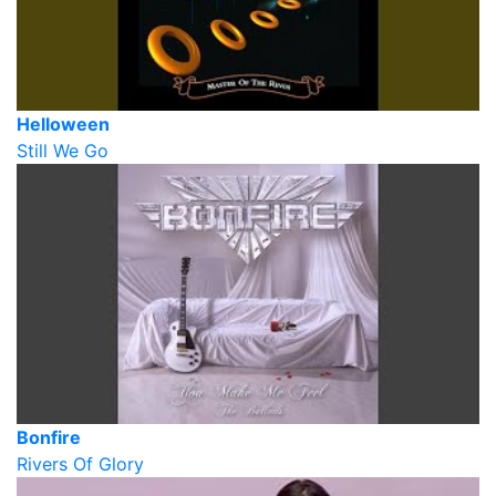
Helloween
Still We Go
Bonfire
Rivers Of Glory