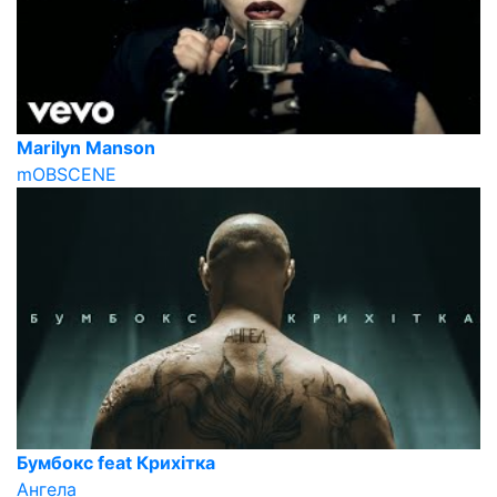
Marilyn Manson
mOBSCENE
Бумбокс feat Крихiтка
Ангела