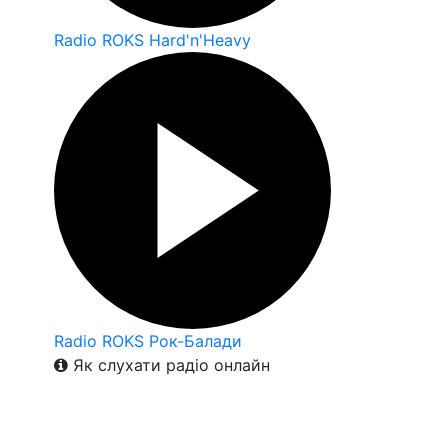
Radio ROKS Hard'n'Heavy
Radio ROKS Рок-Балади
Як слухати радіо онлайн