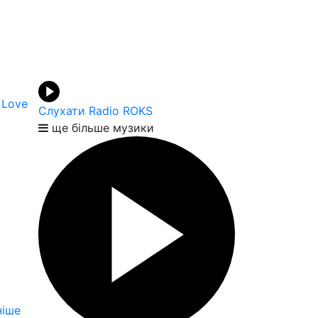
 Love
Слухати Radio ROKS
ще більше музики
іше