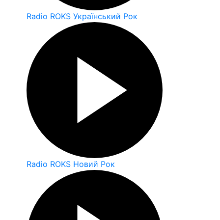
Radio ROKS Український Рок
Radio ROKS Новий Рок