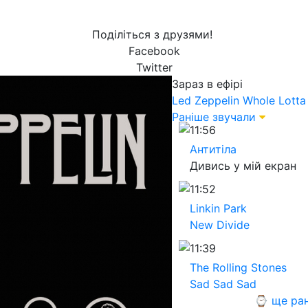
Поділіться з друзями!
Facebook
Twitter
Зараз в ефірі
Led Zeppelin
Whole Lotta
Раніше звучали
11:56
Антитіла
Дивись у мій екран
11:52
Linkin Park
New Divide
11:39
The Rolling Stones
Sad Sad Sad
⌚ ще ран