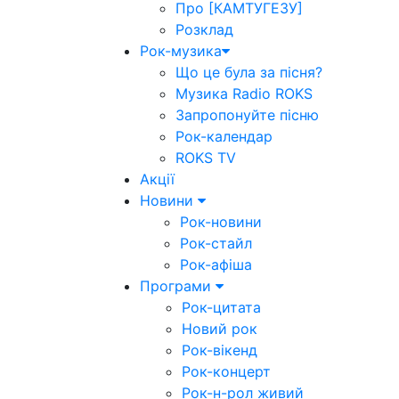
Про [КАМТУГЕЗУ]
Розклад
Рок-музика
Що це була за пісня?
Музика Radio ROKS
Запропонуйте пісню
Рок-календар
ROKS TV
Акції
Новини
Рок-новини
Рок-стайл
Рок-афіша
Програми
Рок-цитата
Новий рок
Рок-вікенд
Рок-концерт
Рок-н-рол живий