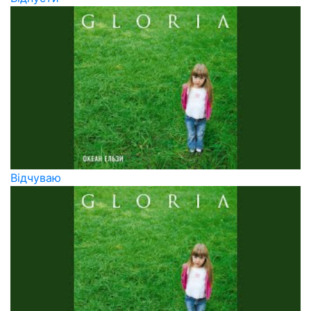
Вiдчуваю