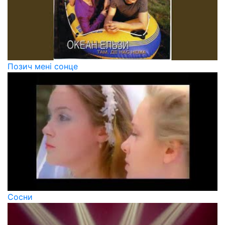
Позич мені сонце
Сосни