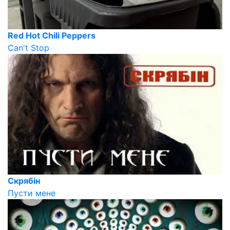
Red Hot Chili Peppers
Can't Stop
Скрябін
Пусти мене