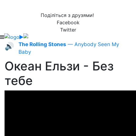
Поділіться з друзями!
Facebook
Twitter
The Rolling Stones
— Anybody Seen My
🔊
Baby
Океан Ельзи - Без
тебе