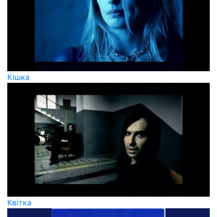
Кішка
Квiтка