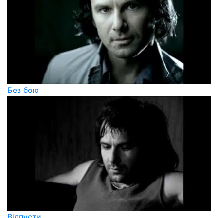
Без бою
Вiдпусти