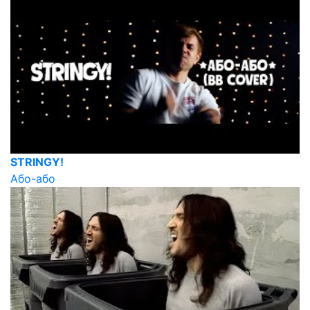
STRINGY!
Або-або