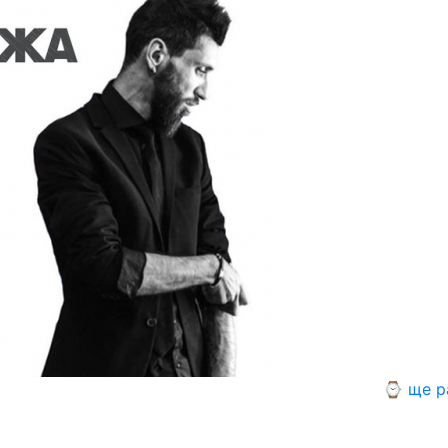
⌚ ще р