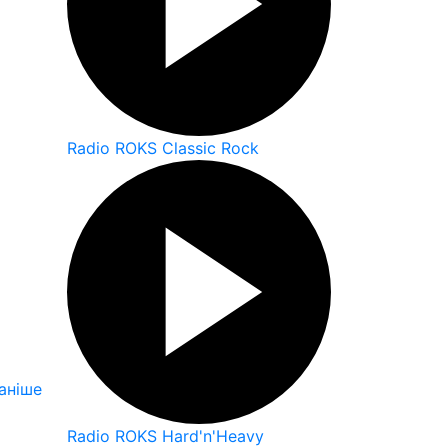
Radio ROKS Classic Rock
аніше
Radio ROKS Hard'n'Heavy