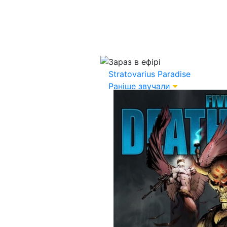
Зараз в ефірі
Stratovarius
Paradise
Раніше звучали