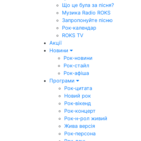
Що це була за пісня?
Музика Radio ROKS
Запропонуйте пісню
Рок-календар
ROKS TV
Акції
Новини
Рок-новини
Рок-стайл
Рок-афіша
Програми
Рок-цитата
Новий рок
Рок-вікенд
Рок-концерт
Рок-н-рол живий
Жива версія
Рок-персона