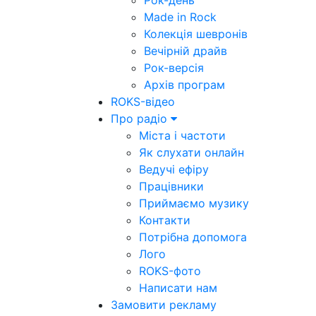
Рок-день
Made in Rock
Колекція шевронів
Вечірній драйв
Рок-версія
Архів програм
ROKS-відео
Про радіо
Міста і частоти
Як слухати онлайн
Ведучі ефіру
Працівники
Приймаємо музику
Контакти
Потрібна допомога
Лого
ROKS-фото
Написати нам
Замовити рекламу