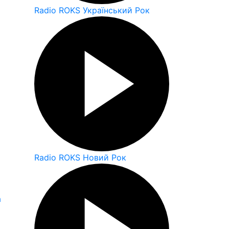
Radio ROKS Український Рок
Radio ROKS Новий Рок
а