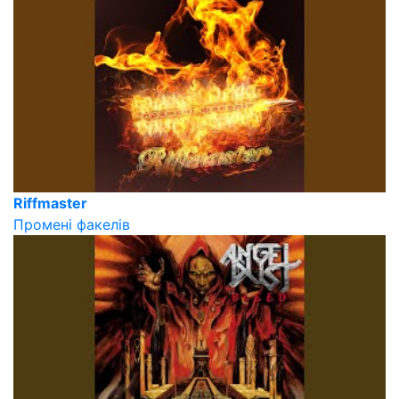
Riffmaster
Промені факелів