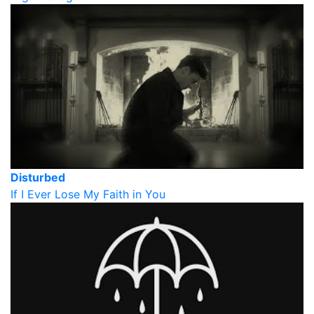
Disturbed
If I Ever Lose My Faith in You