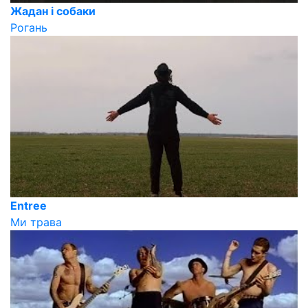
Жадан і собаки
Рогань
Entree
Ми трава