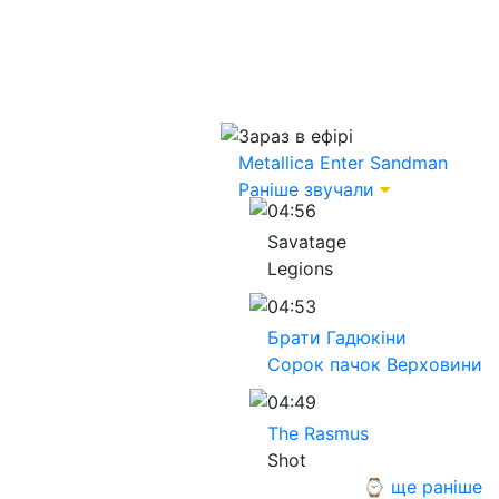
Зараз в ефірі
Metallica
Enter Sandman
Раніше звучали
04:56
Savatage
Legions
04:53
Брати Гадюкіни
Сорок пачок Верховини
04:49
The Rasmus
Shot
⌚ ще раніше