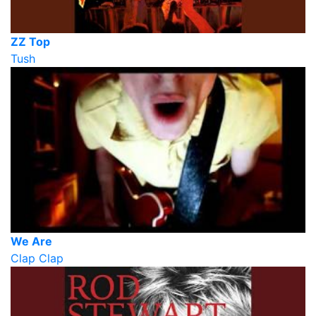
ZZ Top
Tush
We Are
Clap Clap