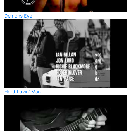
Demons Eye
Hard Lovin' Man