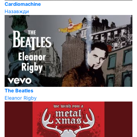
Cardiomachine
Назавжди
The Beatles
Eleanor Rigby