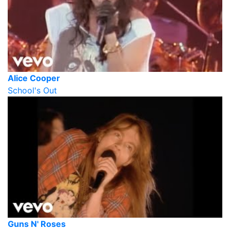
Alice Cooper
School's Out
Guns N' Roses