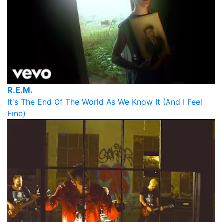
R.E.M.
It's The End Of The World As We Know It (And I Feel
Fine)