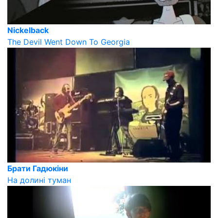
Nickelback
The Devil Went Down To Georgia
Брати Гадюкіни
На долині туман