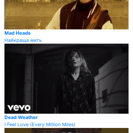
Mad Heads
Найкраща мить
Dead Weather
I Feel Love (Every Million Miles)