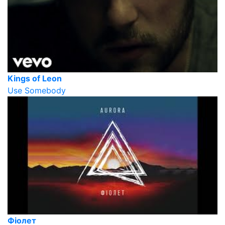
Kings of Leon
Use Somebody
Фіолет