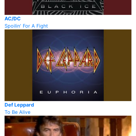
AC/DC
Spoilin' For A Fight
Def Leppard
To Be Alive