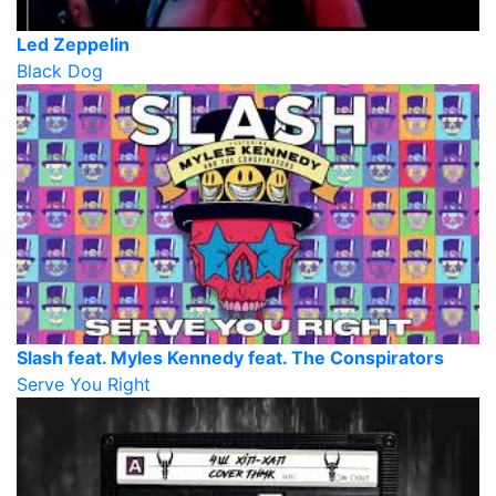
Led Zeppelin
Black Dog
Slash feat. Myles Kennedy feat. The Conspirators
Serve You Right