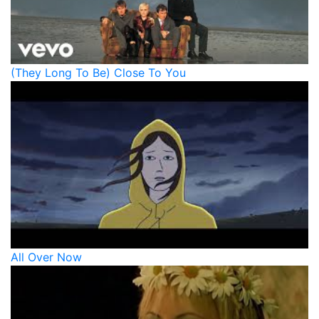
(They Long To Be) Close To You
All Over Now