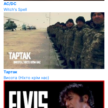
AC/DC
Witch's Spell
Тартак
Висота (Ніхто крім нас)