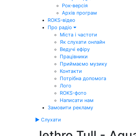
Рок-версія
Архів програм
ROKS-відео
Про радіо
Міста і частоти
Як слухати онлайн
Ведучі ефіру
Працівники
Приймаємо музику
Контакти
Потрібна допомога
Лого
ROKS-фото
Написати нам
Замовити рекламу
Слухати
Jethro Tull - Aqu