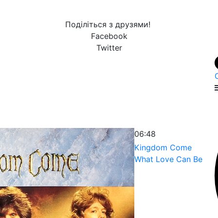
Поділіться з друзями!
Facebook
Twitter
06:48
Kingdom Come
What Love Can Be