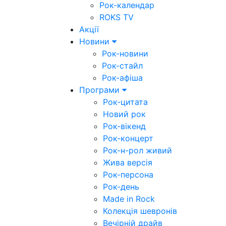
Рок-календар
ROKS TV
Акції
Новини
Рок-новини
Рок-стайл
Рок-афіша
Програми
Рок-цитата
Новий рок
Рок-вікенд
Рок-концерт
Рок-н-рол живий
Жива версія
Рок-персона
Рок-день
Made in Rock
Колекція шевронів
Вечірній драйв