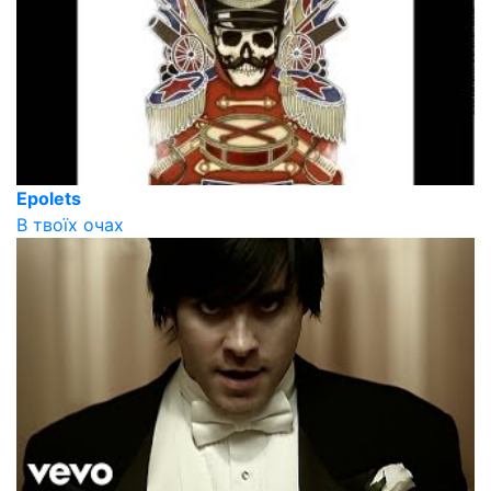
Epolets
В твоїх очах