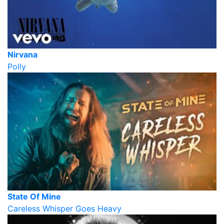
Nirvana
Polly
State Of Mine
Careless Whisper Goes Heavy