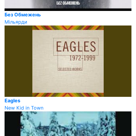
Без Обмежень
Мільярди
Eagles
New Kid in Town