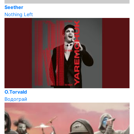
Seether
Nothing Left
O.Torvald
Водограй