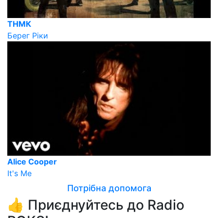
ТНМК
Берег Ріки
Alice Cooper
It's Me
Потрібна допомога
👍 Приєднуйтесь до Radio