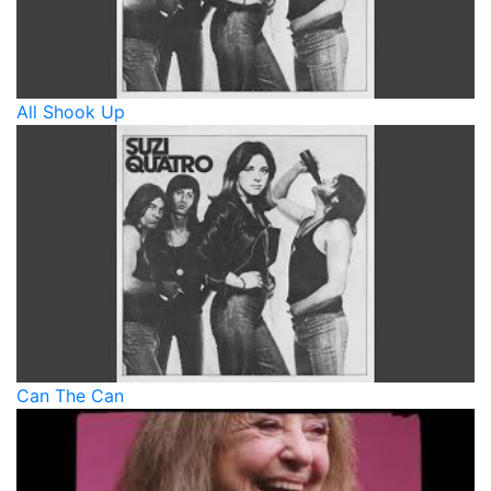
All Shook Up
Can The Can