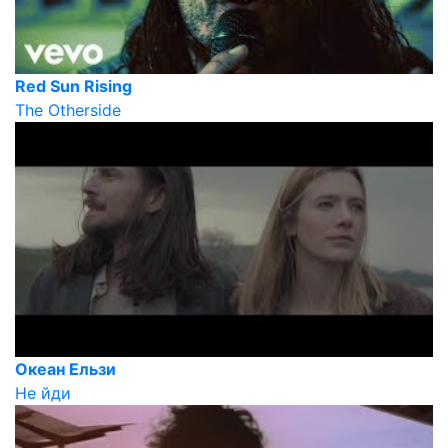
Red Sun Rising
The Otherside
Океан Ельзи
Не йди