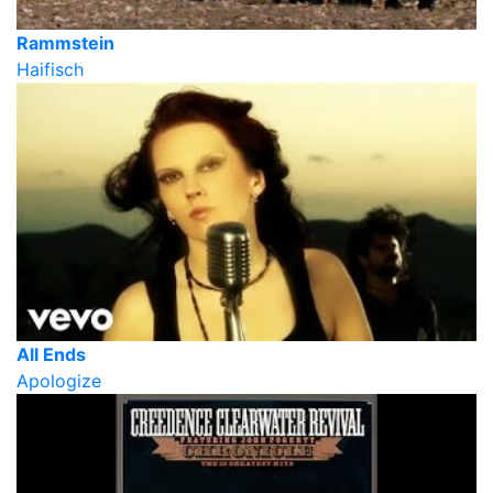
Rammstein
Haifisch
All Ends
Apologize