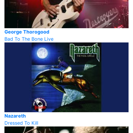
George Thorogood
Bad To The Bone Live
Nazareth
Dressed To Kill