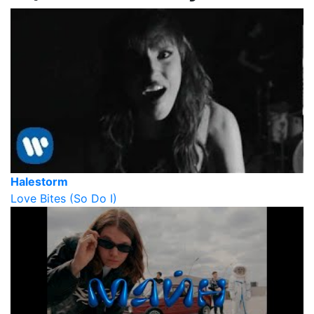
Halestorm
Love Bites (So Do I)