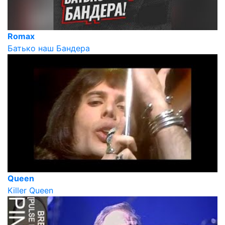
Romax
Батько наш Бандера
Queen
Killer Queen