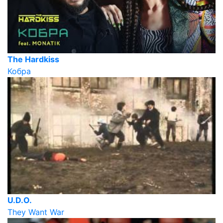
The Hardkiss
Кобра
U.D.O.
They Want War