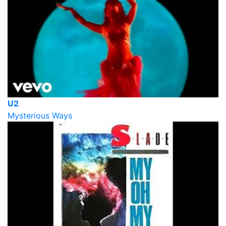
U2
Mysterious Ways