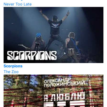
Never Too Late
Scorpions
The Zoo