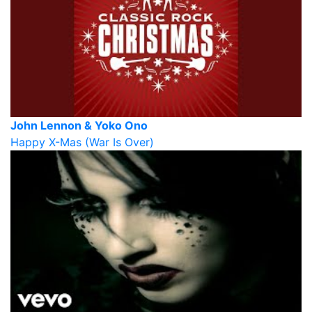
John Lennon & Yoko Ono
Happy X-Mas (War Is Over)