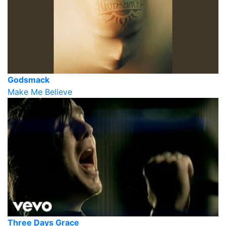
Godsmack
Make Me Believe
Three Days Grace