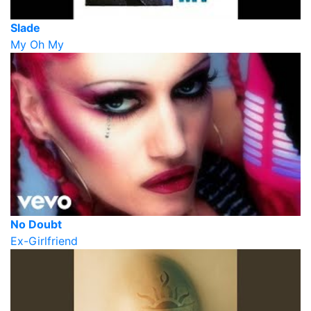
Slade
My Oh My
No Doubt
Ex-Girlfriend