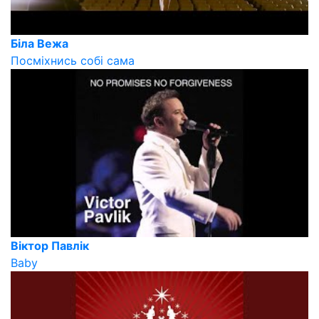
Біла Вежа
Посміхнись собі сама
Віктор Павлік
Baby