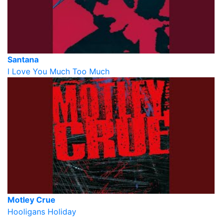
Santana
I Love You Much Too Much
Motley Crue
Hooligans Holiday