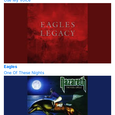
Use My Voice
Eagles
One Of These Nights