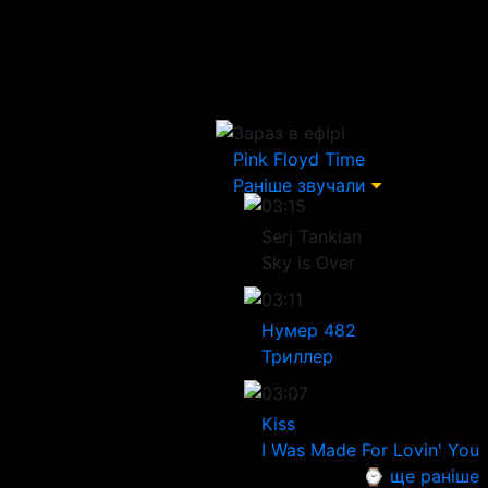
Зараз в ефірі
Pink Floyd
Time
Раніше звучали
03:15
Serj Tankian
Sky is Over
03:11
Нумер 482
Триллер
03:07
Kiss
I Was Made For Lovin' You
⌚ ще раніше