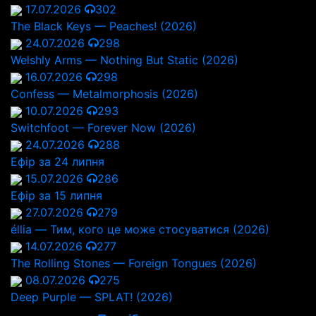
17.07.2026
302
The Black Keys — Peaches! (2026)
24.07.2026
298
Welshly Arms — Nothing But Static (2026)
16.07.2026
298
Confess — Metalmorphosis (2026)
10.07.2026
293
Switchfoot — Forever Now (2026)
24.07.2026
288
Ефір за 24 липня
15.07.2026
286
Ефір за 15 липня
27.07.2026
279
éllia — Тим, кого це може стосуватися (2026)
14.07.2026
277
The Rolling Stones — Foreign Tongues (2026)
08.07.2026
275
Deep Purple — SPLAT! (2026)