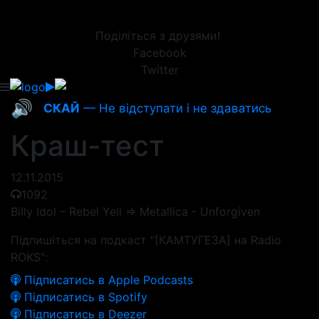
Поділіться з друзями!
Facebook
Twitter
🔊
СКАЙ
— Не відступати і не здаватись
Краш-тест
12.11.2015
1092
Billy Idol – Rebel Yell => Metallica - Unforgiven
Підпишіться на подкаст "[КАМТУГЕЗА] на Radio
ROKS":
Підписатись в Apple Podcasts
Підписатись в Spotify
Підписатись в Deezer