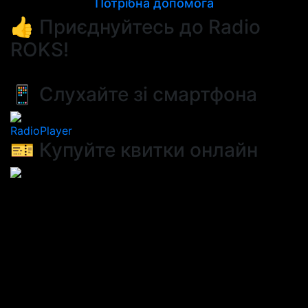
Потрібна допомога
👍 Приєднуйтесь до Radio
ROKS!
📱 Слухайте зі смартфона
RadioPlayer
🎫 Купуйте квитки онлайн