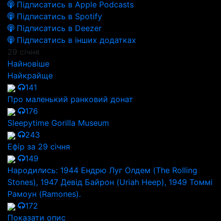
Підписатись в Apple Podcasts
Підписатись в Spotify
Підписатись в Deezer
Підписатись в інших додатках
29 січня
Найновіше
Найкрайще
141
Про маленький ранковий донат
176
Sleepytime Gorilla Museum
243
Ефір за 29 січня
149
Народились: 1944 Ендрю Луг Олдем (The Rolling
Stones), 1947 Девід Байрон (Uriah Heep), 1949 Томмі
Рамоун (Ramones).
172
Показати опис