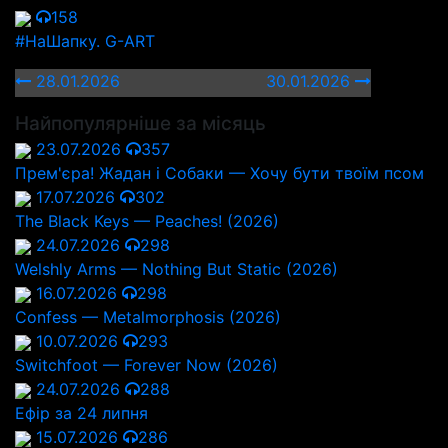
158
#НаШапку. G-ART
28.01.2026
30.01.2026
Найпопулярніше за місяць
23.07.2026
357
Прем'єра! Жадан і Собаки — Хочу бути твоїм псом
17.07.2026
302
The Black Keys — Peaches! (2026)
24.07.2026
298
Welshly Arms — Nothing But Static (2026)
16.07.2026
298
Confess — Metalmorphosis (2026)
10.07.2026
293
Switchfoot — Forever Now (2026)
24.07.2026
288
Ефір за 24 липня
15.07.2026
286