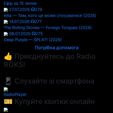
Ефір за 15 липня
27.07.2026
279
éllia — Тим, кого це може стосуватися (2026)
14.07.2026
277
The Rolling Stones — Foreign Tongues (2026)
08.07.2026
275
Deep Purple — SPLAT! (2026)
Потрібна допомога
👍 Приєднуйтесь до Radio
ROKS!
📱 Слухайте зі смартфона
RadioPlayer
🎫 Купуйте квитки онлайн