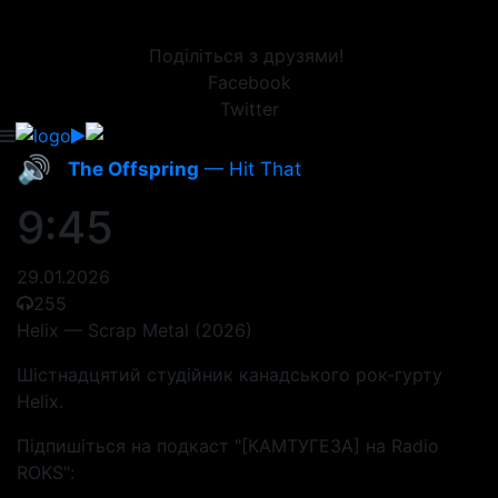
Поділіться з друзями!
Facebook
Twitter
🔊
The Offspring
— Hit That
9:45
29.01.2026
255
Helix — Scrap Metal (2026)
Шістнадцятий студійник канадського рок-гурту
Helix.
Підпишіться на подкаст "[КАМТУГЕЗА] на Radio
ROKS":