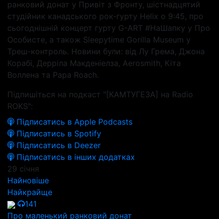
ранковий донат у Привіт з Фронту, шістнадцятий
студійник канадського рок-гурту Helix о 9:45, про
сьогоднішній концерт гурту G-ART #НаШапку у Про
Особисте, а також Sleepytime Gorilla Museum у
Треш-контроль. Новини були: від Лу Грема, Джона
Корабі, Дерріла Макденіелза, Aerosmith, Кіта
Воллена та Papa Roach.
Підпишіться на подкаст "[КАМТУГЕЗА] на Radio
ROKS":
Підписатись в Apple Podcasts
Підписатись в Spotify
Підписатись в Deezer
Підписатись в інших додатках
29 січня
Найновіше
Найкрайще
141
Про маленький ранковий донат