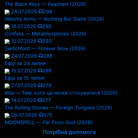
The Black Keys — Peaches! (2026)
24.07.2026
298
Welshly Arms — Nothing But Static (2026)
16.07.2026
298
Confess — Metalmorphosis (2026)
10.07.2026
293
Switchfoot — Forever Now (2026)
24.07.2026
288
Ефір за 24 липня
15.07.2026
286
Ефір за 15 липня
27.07.2026
279
éllia — Тим, кого це може стосуватися (2026)
14.07.2026
277
The Rolling Stones — Foreign Tongues (2026)
09.07.2026
275
MOONSPELL — Far From God (2026)
Потрібна допомога