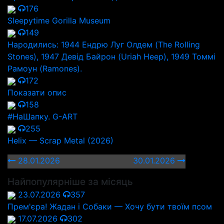
176
Sleepytime Gorilla Museum
149
Народились: 1944 Ендрю Луг Олдем (The Rolling
Stones), 1947 Девід Байрон (Uriah Heep), 1949 Томмі
Рамоун (Ramones).
172
Показати опис
158
#НаШапку. G-ART
255
Helix — Scrap Metal (2026)
28.01.2026
30.01.2026
Найпопулярніше за місяць
23.07.2026
357
Прем'єра! Жадан і Собаки — Хочу бути твоїм псом
17.07.2026
302