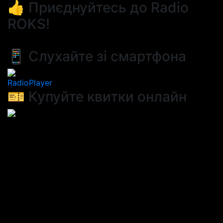
👍 Приєднуйтесь до Radio
ROKS!
📱 Слухайте зі смартфона
RadioPlayer
🎫 Купуйте квитки онлайн