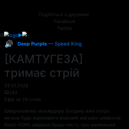
Поділіться з друзями!
Facebook
Twitter
🔊
Deep Purple
— Speed King
[КАМТУГЕЗА]
тримає стрій
29.01.2026
243
Ефір за 29 січня
Шевроновому мільярдеру Богдану вже скоро
можна буде відкривати власний магазин шевронів
Radio ROKS завдяки Краш-тесту, про маленький