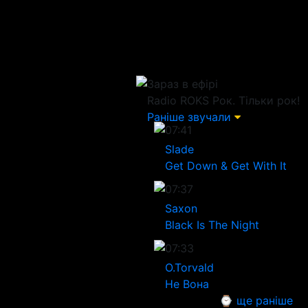
Зараз в ефірі
Radio ROKS
Рок. Тільки рок!
Раніше звучали
07:41
Slade
Get Down & Get With It
07:37
Saxon
Black Is The Night
07:33
O.Torvald
Не Вона
⌚ ще раніше