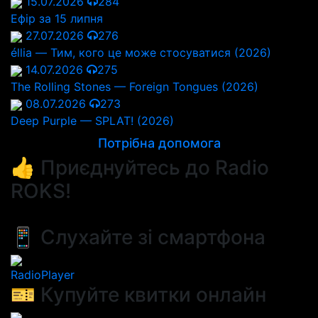
15.07.2026
284
Ефір за 15 липня
27.07.2026
276
éllia — Тим, кого це може стосуватися (2026)
14.07.2026
275
The Rolling Stones — Foreign Tongues (2026)
08.07.2026
273
Deep Purple — SPLAT! (2026)
Потрібна допомога
👍 Приєднуйтесь до Radio
ROKS!
📱 Слухайте зі смартфона
RadioPlayer
🎫 Купуйте квитки онлайн