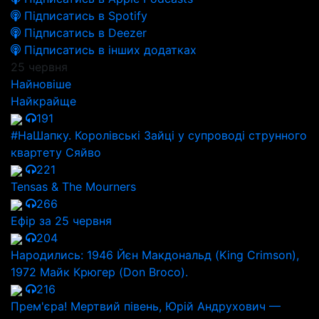
Підписатись в Spotify
Підписатись в Deezer
Підписатись в інших додатках
25 червня
Найновіше
Найкрайще
191
#НаШапку. Королівські Зайці у супроводі струнного
квартету Сяйво
221
Tensas & The Mourners
266
Ефір за 25 червня
204
Народились: 1946 Йєн Макдональд (King Crimson),
1972 Майк Крюгер (Don Broco).
216
Прем'єра! Мертвий півень, Юрій Андрухович —