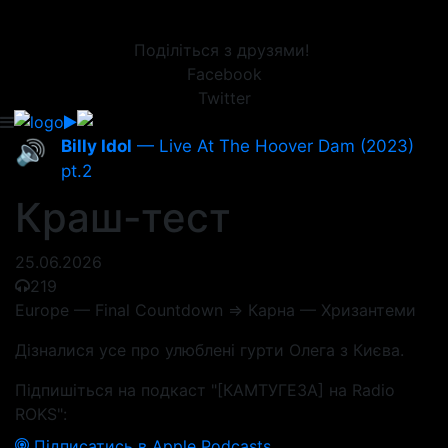
Поділіться з друзями!
Facebook
Twitter
Billy Idol
— Live At The Hoover Dam (2023)
🔊
pt.2
Краш-тест
25.06.2026
219
Europe — Final Countdown => Карна — Хризантеми
Дізналися усе про улюблені гурти Олега з Києва.
Підпишіться на подкаст "[КАМТУГЕЗА] на Radio
ROKS":
Підписатись в Apple Podcasts