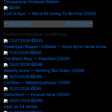
Прощальна пісенька блазня
295
Lost In Kyiv — We're All Going To Be Fine (2026)
24.06.2026
26.06.2026
Найпопулярніше за місяць
23.07.2026
355
Прем'єра! Жадан і Собаки — Хочу бути твоїм псом
17.07.2026
300
The Black Keys — Peaches! (2026)
24.07.2026
296
Welshly Arms — Nothing But Static (2026)
16.07.2026
296
Confess — Metalmorphosis (2026)
10.07.2026
291
Switchfoot — Forever Now (2026)
24.07.2026
286
Ефір за 24 липня