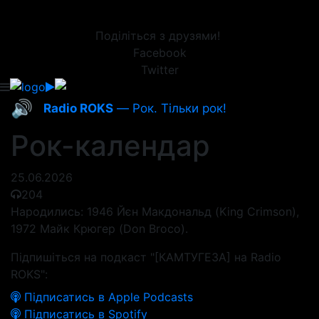
Поділіться з друзями!
Facebook
Twitter
🔊
Radio ROKS
— Рок. Тільки рок!
Рок-календар
25.06.2026
204
Народились: 1946 Йєн Макдональд (King Crimson),
1972 Майк Крюгер (Don Broco).
Підпишіться на подкаст "[КАМТУГЕЗА] на Radio
ROKS":
Підписатись в Apple Podcasts
Підписатись в Spotify