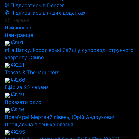
Підписатись в Deezer
Підписатись в інших додатках
25 червня
Найновіше
Найкрайще
191
#НаШапку. Королівські Зайці у супроводі струнного
квартету Сяйво
221
Tensas & The Mourners
266
Ефір за 25 червня
219
Показати опис
216
Прем'єра! Мертвий півень, Юрій Андрухович —
Прощальна пісенька блазня
295