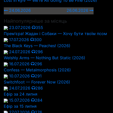
Lost In Kyiv — We're All Going To Be Fine (2026)
24.06.2026
26.06.2026
Найпопулярніше за місяць
23.07.2026
355
Прем'єра! Жадан і Собаки — Хочу бути твоїм псом
17.07.2026
300
The Black Keys — Peaches! (2026)
24.07.2026
296
Welshly Arms — Nothing But Static (2026)
16.07.2026
296
Confess — Metalmorphosis (2026)
10.07.2026
291
Switchfoot — Forever Now (2026)
24.07.2026
286
Ефір за 24 липня
15.07.2026
284
Ефір за 15 липня
27.07.2026
276