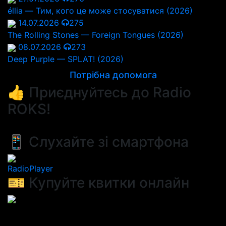
éllia — Тим, кого це може стосуватися (2026)
14.07.2026
275
The Rolling Stones — Foreign Tongues (2026)
08.07.2026
273
Deep Purple — SPLAT! (2026)
Потрібна допомога
👍 Приєднуйтесь до Radio
ROKS!
📱 Слухайте зі смартфона
RadioPlayer
🎫 Купуйте квитки онлайн