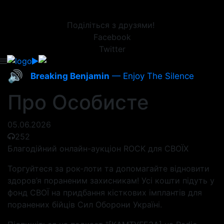
Поділіться з друзями!
Facebook
Twitter
🔊
Breaking Benjamin
— Enjoy The Silence
Про Особисте
05.06.2026
252
Благодійний онлайн-аукціон ROCK для СВОЇХ
Торгуйтеся за рок-лоти та допомагайте відновити
здоров’я пораненим захисникам! Усі кошти підуть у
фонд СВОЇ на придбання кісткових імплантів для
поранених бійців Сил Оборони Україні.