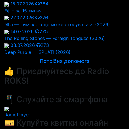
15.07.2026
284
Ефір за 15 липня
27.07.2026
276
éllia — Тим, кого це може стосуватися (2026)
14.07.2026
275
The Rolling Stones — Foreign Tongues (2026)
08.07.2026
273
Deep Purple — SPLAT! (2026)
Потрібна допомога
👍 Приєднуйтесь до Radio
ROKS!
📱 Слухайте зі смартфона
RadioPlayer
🎫 Купуйте квитки онлайн