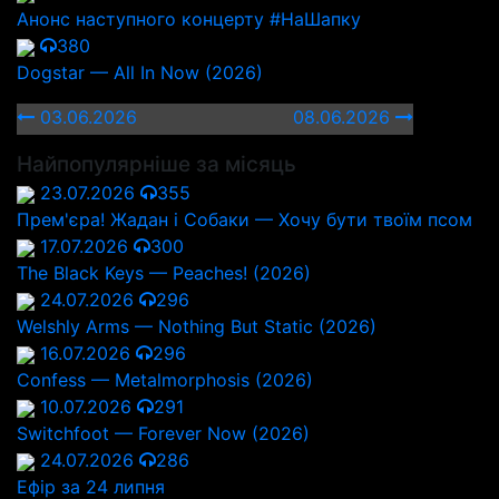
Анонс наступного концерту #НаШапку
380
Dogstar — All In Now (2026)
03.06.2026
08.06.2026
Найпопулярніше за місяць
23.07.2026
355
Прем'єра! Жадан і Собаки — Хочу бути твоїм псом
17.07.2026
300
The Black Keys — Peaches! (2026)
24.07.2026
296
Welshly Arms — Nothing But Static (2026)
16.07.2026
296
Confess — Metalmorphosis (2026)
10.07.2026
291
Switchfoot — Forever Now (2026)
24.07.2026
286
Ефір за 24 липня