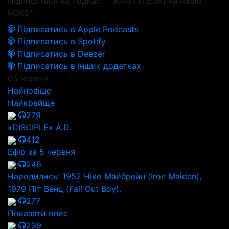
Підпишіться на подкаст "[КАМТУГЕЗА] на Radio
ROKS":
Підписатись в Apple Podcasts
Підписатись в Spotify
Підписатись в Deezer
Підписатись в інших додатках
05 червня
Найновіше
Найкрайще
279
xDISCIPLEx A.D.
412
Ефір за 5 червня
246
Народились: 1952 Ніко Майбрейн (Iron Maiden),
1979 Піт Венц (Fall Out Boy).
277
Показати опис
239