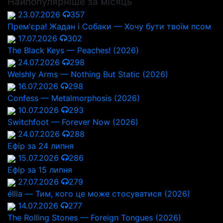
Найпопулярніше за місяць
23.07.2026
357
Прем'єра! Жадан і Собаки — Хочу бути твоїм псом
17.07.2026
302
The Black Keys — Peaches! (2026)
24.07.2026
298
Welshly Arms — Nothing But Static (2026)
16.07.2026
298
Confess — Metalmorphosis (2026)
10.07.2026
293
Switchfoot — Forever Now (2026)
24.07.2026
288
Ефір за 24 липня
15.07.2026
286
Ефір за 15 липня
27.07.2026
279
éllia — Тим, кого це може стосуватися (2026)
14.07.2026
277
The Rolling Stones — Foreign Tongues (2026)