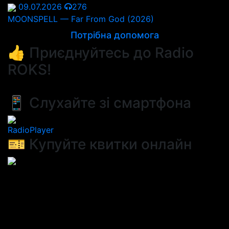
09.07.2026
276
MOONSPELL — Far From God (2026)
Потрібна допомога
👍 Приєднуйтесь до Radio
ROKS!
📱 Слухайте зі смартфона
RadioPlayer
🎫 Купуйте квитки онлайн