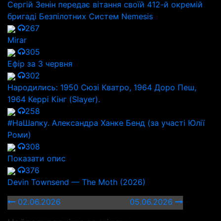
Сергій Зенін передає вітання своїй 412-й окремій
бригаді Безпілотних Систем Nemesis
267
Mirar
305
Ефір за 3 червня
302
Народились: 1950 Сюзі Кватро, 1964 Доро Пеш,
1964 Керрі Кінг (Slayer).
258
#НаШапку. Александра Ханке Бенд (за участі Юлії
Роми)
308
Показати опис
376
Devin Townsend — The Moth (2026)
02.06.2026
05.06.2026