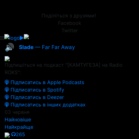
Поділіться з друзями!
Facebook
Twitter
🔊
Slade
— Far Far Away
Підпишіться на подкаст "[КАМТУГЕЗА] на Radio
ROKS":
Підписатись в Apple Podcasts
Підписатись в Spotify
Підписатись в Deezer
Підписатись в інших додатках
03 червня
Найновіше
Найкрайще
265