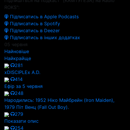
Підпишіться на подкаст "[КАМТУГЕЗА] на Radio
ROKS":
Підписатись в Apple Podcasts
Підписатись в Spotify
Підписатись в Deezer
Підписатись в інших додатках
05 червня
Найновіше
Найкрайще
281
xDISCIPLEx A.D.
414
Ефір за 5 червня
248
Народились: 1952 Ніко Майбрейн (Iron Maiden),
1979 Піт Венц (Fall Out Boy).
279
Показати опис
254