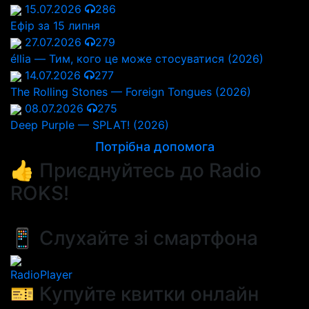
15.07.2026
286
Ефір за 15 липня
27.07.2026
279
éllia — Тим, кого це може стосуватися (2026)
14.07.2026
277
The Rolling Stones — Foreign Tongues (2026)
08.07.2026
275
Deep Purple — SPLAT! (2026)
Потрібна допомога
👍 Приєднуйтесь до Radio
ROKS!
📱 Слухайте зі смартфона
RadioPlayer
🎫 Купуйте квитки онлайн