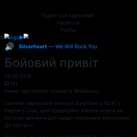
Поділіться з друзями!
Facebook
Twitter
🔊
Silverheart
— We Will Rock You
Бойовий привіт
05.06.2026
241
Анонс наступного концерту #НаШапку
Гратиме бароковий консорт OverTone о 18:00 у
Pepper's Club, щоб традиційно зібрати кошти на
кісткові імпланти для наших поранених військових.
До зустрічі!