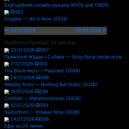
Благодійний онлайн-аукціон ROCK для СВОЇХ
382
Dogstar — All In Now (2026)
03.06.2026
08.06.2026
Найпопулярніше за місяць
23.07.2026
357
Прем'єра! Жадан і Собаки — Хочу бути твоїм псом
17.07.2026
302
The Black Keys — Peaches! (2026)
24.07.2026
298
Welshly Arms — Nothing But Static (2026)
16.07.2026
298
Confess — Metalmorphosis (2026)
10.07.2026
293
Switchfoot — Forever Now (2026)
24.07.2026
288
Ефір за 24 липня