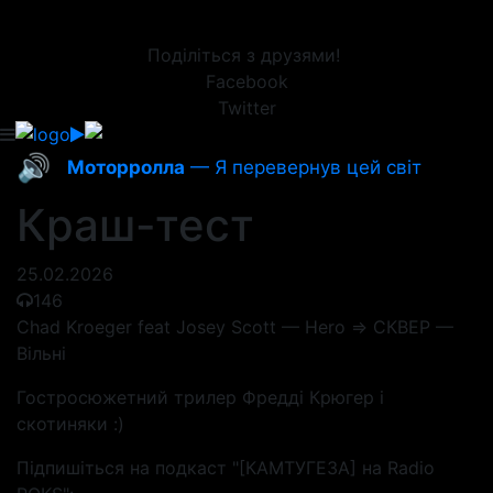
Поділіться з друзями!
Facebook
Twitter
🔊
Моторролла
— Я перевернув цей світ
Краш-тест
25.02.2026
146
Chad Kroeger feat Josey Scott — Hero => СКВЕР —
Вільні
Гостросюжетний трилер Фредді Крюгер і
скотиняки :)
Підпишіться на подкаст "[КАМТУГЕЗА] на Radio