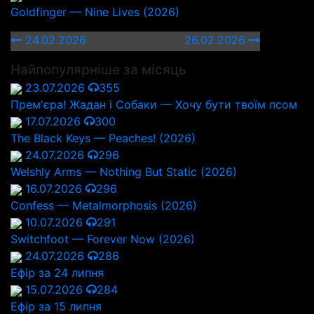
Goldfinger — Nine Lives (2026)
24.02.2026
26.02.2026
Найпопулярніше за місяць
23.07.2026
355
Прем'єра! Жадан і Собаки — Хочу бути твоїм псом
17.07.2026
300
The Black Keys — Peaches! (2026)
24.07.2026
296
Welshly Arms — Nothing But Static (2026)
16.07.2026
296
Confess — Metalmorphosis (2026)
10.07.2026
291
Switchfoot — Forever Now (2026)
24.07.2026
286
Ефір за 24 липня
15.07.2026
284
Ефір за 15 липня