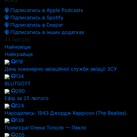
ROKS":
Підписатись в Apple Podcasts
Підписатись в Spotify
Підписатись в Deezer
Підписатись в інших додатках
25 лютого
Найновіше
Найкрайще
118
День інженерно-авіаційної служби авіації ЗСУ
134
BLUTGOTT
290
Ефір за 25 лютого
124
Народились: 1943 Джордж Харрісон (The Beatles).
139
Прем'єра! Олена Тополя — Пекло
205