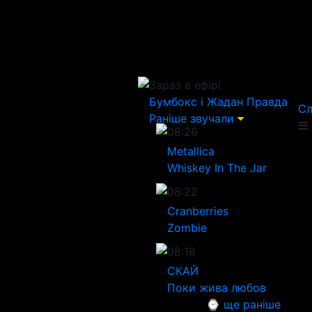
Зараз в ефірі
Бумбокс і Жадан
Правда
Сл
Раніше звучали
08:26
Metallica
Whiskey In The Jar
08:22
Cranberries
Zombie
08:18
СКАЙ
Поки жива любов
⌚ ще раніше