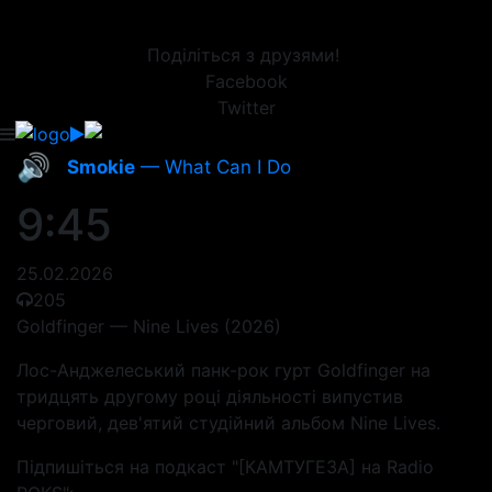
Поділіться з друзями!
Facebook
Twitter
🔊
Smokie
— What Can I Do
9:45
25.02.2026
205
Goldfinger — Nine Lives (2026)
Лос-Анджелеський панк-рок гурт Goldfinger на
тридцять другому році діяльності випустив
черговий, дев'ятий студійний альбом Nine Lives.
Підпишіться на подкаст "[КАМТУГЕЗА] на Radio