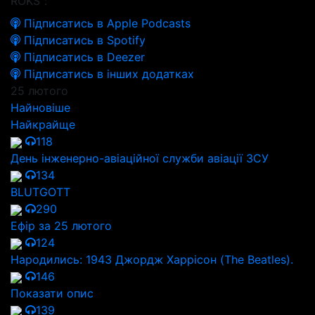
ROKS":
Підписатись в Apple Podcasts
Підписатись в Spotify
Підписатись в Deezer
Підписатись в інших додатках
25 лютого
Найновіше
Найкрайще
118
День інженерно-авіаційної служби авіації ЗСУ
134
BLUTGOTT
290
Ефір за 25 лютого
124
Народились: 1943 Джордж Харрісон (The Beatles).
146
Показати опис
139