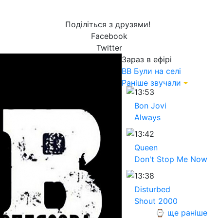
Поділіться з друзями!
Facebook
Twitter
Зараз в ефірі
ВВ
Були на селі
Раніше звучали
13:53
Bon Jovi
Always
13:42
Queen
Don't Stop Me Now
13:38
Disturbed
Shout 2000
⌚ ще раніше