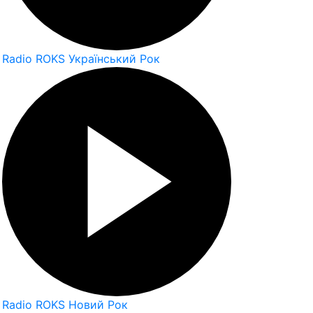
Radio ROKS Український Рок
Radio ROKS Новий Рок