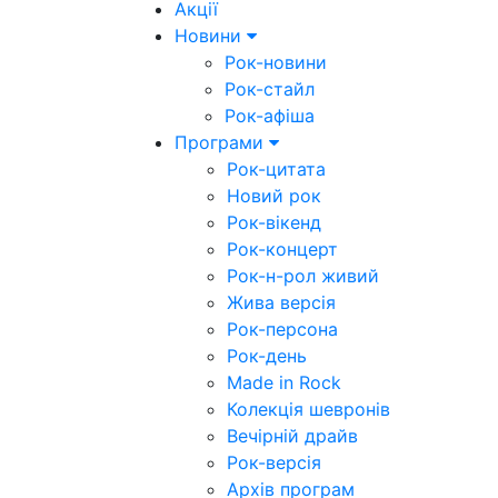
Акції
Новини
Рок-новини
Рок-стайл
Рок-афіша
Програми
Рок-цитата
Новий рок
Рок-вікенд
Рок-концерт
Рок-н-рол живий
Жива версія
Рок-персона
Рок-день
Made in Rock
Колекція шевронів
Вечірній драйв
Рок-версія
Архів програм