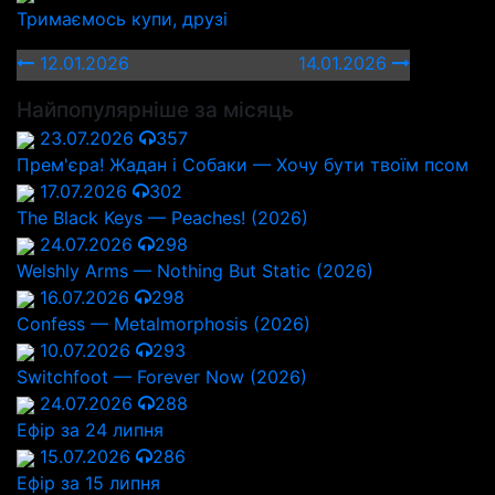
Тримаємось купи, друзі
12.01.2026
14.01.2026
Найпопулярніше за місяць
23.07.2026
357
Прем'єра! Жадан і Собаки — Хочу бути твоїм псом
17.07.2026
302
The Black Keys — Peaches! (2026)
24.07.2026
298
Welshly Arms — Nothing But Static (2026)
16.07.2026
298
Confess — Metalmorphosis (2026)
10.07.2026
293
Switchfoot — Forever Now (2026)
24.07.2026
288
Ефір за 24 липня
15.07.2026
286
Ефір за 15 липня