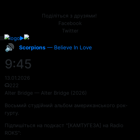
Поділіться з друзями!
Facebook
Twitter
🔊
Scorpions
— Believe In Love
9:45
13.01.2026
222
Alter Bridge — Alter Bridge (2026)
Восьмий студійний альбом американського рок-
гурту.
Підпишіться на подкаст "[КАМТУГЕЗА] на Radio
ROKS":