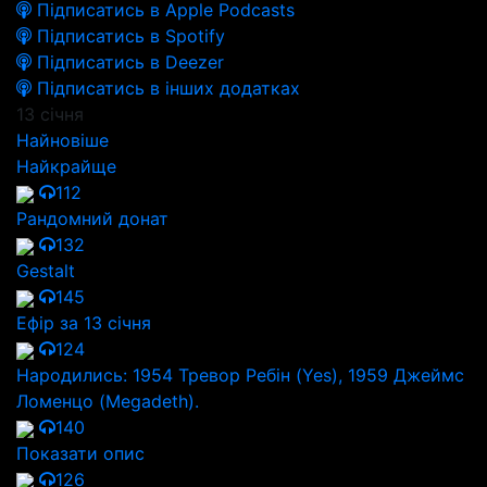
Підписатись в Apple Podcasts
Підписатись в Spotify
Підписатись в Deezer
Підписатись в інших додатках
13 січня
Найновіше
Найкрайще
112
Рандомний донат
132
Gestalt
145
Ефір за 13 січня
124
Народились: 1954 Тревор Ребін (Yes), 1959 Джеймс
Ломенцо (Megadeth).
140
Показати опис
126