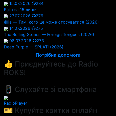
15.07.2026
284
Ефір за 15 липня
27.07.2026
276
éllia — Тим, кого це може стосуватися (2026)
14.07.2026
275
The Rolling Stones — Foreign Tongues (2026)
08.07.2026
273
Deep Purple — SPLAT! (2026)
Потрібна допомога
👍 Приєднуйтесь до Radio
ROKS!
📱 Слухайте зі смартфона
RadioPlayer
🎫 Купуйте квитки онлайн