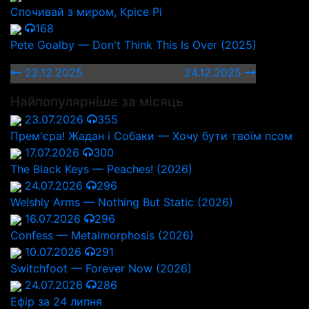
Спочивай з миром, Крісе Рі
168
Pete Goalby — Don't Think This Is Over (2025)
22.12.2025
24.12.2025
Найпопулярніше за місяць
23.07.2026
355
Прем'єра! Жадан і Собаки — Хочу бути твоїм псом
17.07.2026
300
The Black Keys — Peaches! (2026)
24.07.2026
296
Welshly Arms — Nothing But Static (2026)
16.07.2026
296
Confess — Metalmorphosis (2026)
10.07.2026
291
Switchfoot — Forever Now (2026)
24.07.2026
286
Ефір за 24 липня