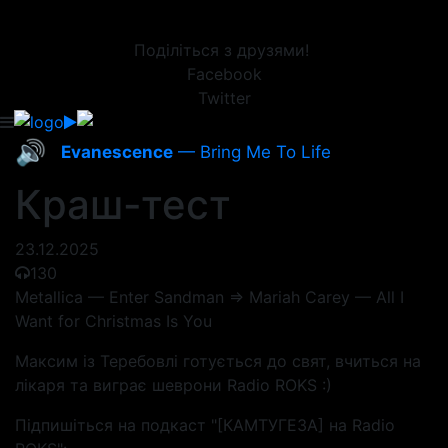
Поділіться з друзями!
Facebook
Twitter
🔊
Evanescence
— Bring Me To Life
Краш-тест
23.12.2025
130
Metallica — Enter Sandman => Mariah Carey — All I
Want for Christmas Is You
Максим із Теребовлі готується до свят, вчиться на
лікаря та виграє шеврони Radio ROKS :)
Підпишіться на подкаст "[КАМТУГЕЗА] на Radio