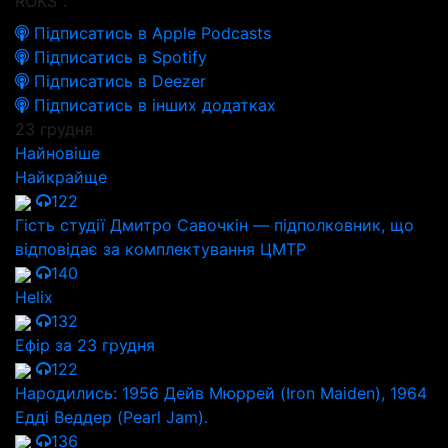
ROKS":
Підписатись в Apple Podcasts
Підписатись в Spotify
Підписатись в Deezer
Підписатись в інших додатках
23 грудня
Найновіше
Найкрайще
122
Гість студії Дмитро Савочкін — підполковник, що
відповідає за комплектування ЦМТР
140
Helix
132
Ефір за 23 грудня
122
Народились: 1956 Дейв Мюррей (Iron Maiden), 1964
Едді Веддер (Pearl Jam).
136