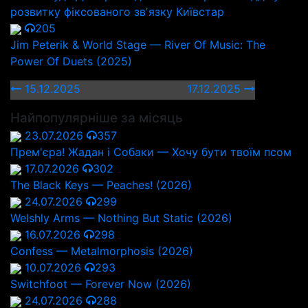
розвитку фіксованого звʼязку Київстар
205
Jim Peterik & World Stage — River Of Music: The
Power Of Duets (2025)
15.12.2025
17.12.2025
Найпопулярніше за місяць
23.07.2026
357
Прем'єра! Жадан і Собаки — Хочу бути твоїм псом
17.07.2026
302
The Black Keys — Peaches! (2026)
24.07.2026
299
Welshly Arms — Nothing But Static (2026)
16.07.2026
298
Confess — Metalmorphosis (2026)
10.07.2026
293
Switchfoot — Forever Now (2026)
24.07.2026
288