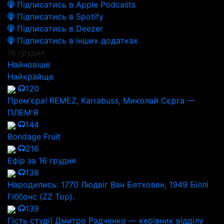
Підписатись в Apple Podcasts
Підписатись в Spotify
Підписатись в Deezer
Підписатись в інших додатках
16 грудня
Найновіше
Найкрайще
120
Прем'єра! REMEZ, Karrabuss, Миколай Сєрга —
ПЛЕМ'Я
144
Bondage Fruit
216
Ефір за 16 грудня
138
Народились: 1770 Людвіг Ван Бетховен, 1949 Біллі
Гіббонс (ZZ Top).
139
Гість студії Дмитро Радченко — керівник відділу