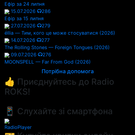
Ефір за 24 липня
15.07.2026
286
Ефір за 15 липня
27.07.2026
279
éllia — Тим, кого це може стосуватися (2026)
14.07.2026
277
The Rolling Stones — Foreign Tongues (2026)
09.07.2026
276
MOONSPELL — Far From God (2026)
Потрібна допомога
👍 Приєднуйтесь до Radio
ROKS!
📱 Слухайте зі смартфона
RadioPlayer