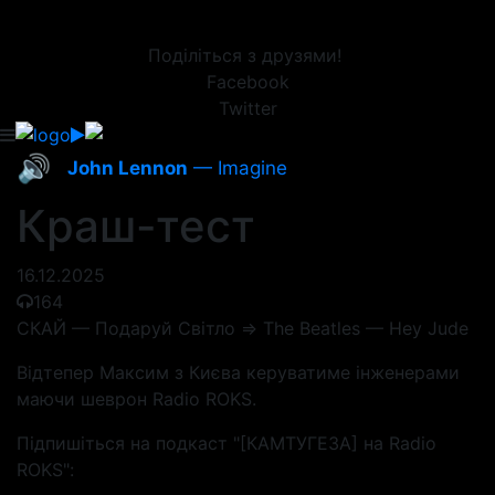
Поділіться з друзями!
Facebook
Twitter
🔊
John Lennon
— Imagine
Краш-тест
16.12.2025
164
СКАЙ — Подаруй Світло => The Beatles — Hey Jude
Відтепер Максим з Києва керуватиме інженерами
маючи шеврон Radio ROKS.
Підпишіться на подкаст "[КАМТУГЕЗА] на Radio
ROKS":