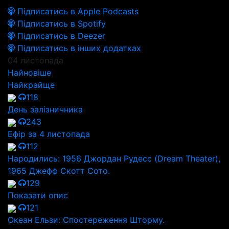
Підписатись в Apple Podcasts
Підписатись в Spotify
Підписатись в Deezer
Підписатись в інших додатках
04 листопада
Найновіше
Найкрайще
118
День залізничника
243
Ефір за 4 листопада
112
Народились: 1956 Джордан Рудесс (Dream Theater),
1965 Джефф Скотт Сото.
129
Показати опис
121
Океан Ельзи: Спостереження Шторму.