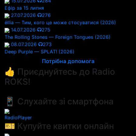
15.07.2026
284
Ефір за 15 липня
27.07.2026
276
éllia — Тим, кого це може стосуватися (2026)
14.07.2026
275
The Rolling Stones — Foreign Tongues (2026)
08.07.2026
273
Deep Purple — SPLAT! (2026)
Потрібна допомога
👍 Приєднуйтесь до Radio
ROKS!
📱 Слухайте зі смартфона
RadioPlayer
🎫 Купуйте квитки онлайн