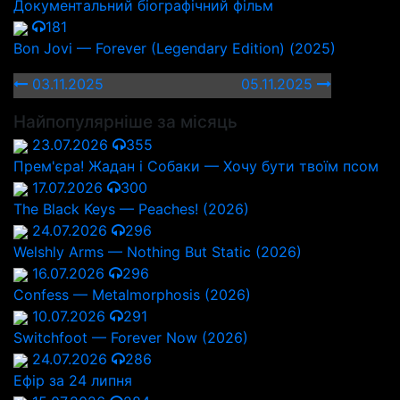
Документальний біографічний фільм
181
Bon Jovi — Forever (Legendary Edition) (2025)
03.11.2025
05.11.2025
Найпопулярніше за місяць
23.07.2026
355
Прем'єра! Жадан і Собаки — Хочу бути твоїм псом
17.07.2026
300
The Black Keys — Peaches! (2026)
24.07.2026
296
Welshly Arms — Nothing But Static (2026)
16.07.2026
296
Confess — Metalmorphosis (2026)
10.07.2026
291
Switchfoot — Forever Now (2026)
24.07.2026
286
Ефір за 24 липня