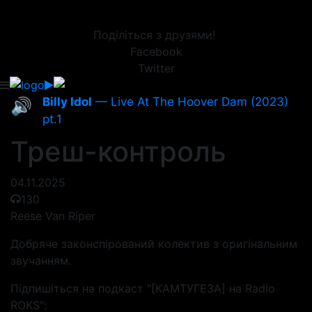
Поділіться з друзями!
Facebook
Twitter
Billy Idol
— Live At The Hoover Dam (2023)
🔊
pt.1
Треш-контроль
04.11.2025
130
Reese Van Riper
Добряче законспірований колектив з оригінальним
звучанням.
Підпишіться на подкаст "[КАМТУГЕЗА] на Radio
ROKS":