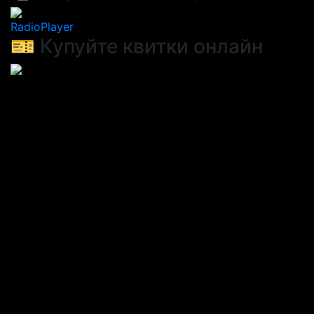
RadioPlayer
🎫 Купуйте квитки онлайн