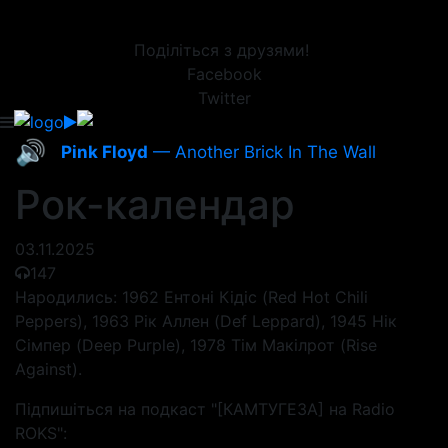
Поділіться з друзями!
Facebook
Twitter
🔊
Pink Floyd
— Another Brick In The Wall
Рок-календар
03.11.2025
147
Народились: 1962 Ентоні Кідіс (Red Hot Chili
Peppers), 1963 Рік Аллен (Def Leppard), 1945 Нік
Сімпер (Deep Purple), 1978 Тім Макілрот (Rise
Against).
Підпишіться на подкаст "[КАМТУГЕЗА] на Radio
ROKS":