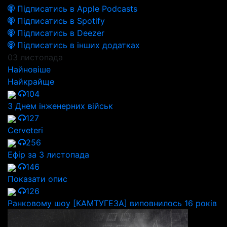
Підписатись в Apple Podcasts
Підписатись в Spotify
Підписатись в Deezer
Підписатись в інших додатках
03 листопада
Найновіше
Найкрайще
104
З Днем інженерних військ
127
Cerveteri
256
Ефір за 3 листопада
146
Показати опис
126
Ранковому шоу [КАМТУГЕЗА] виповнилось 16 років