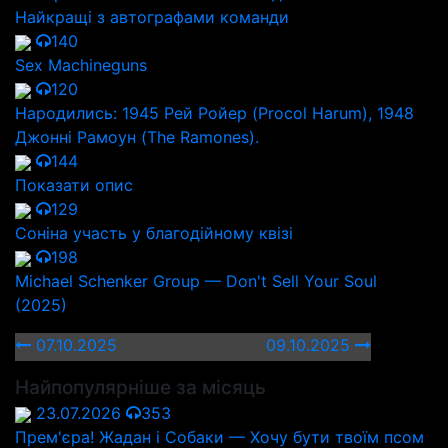
Найкращі з автографами команди
140
Sex Machineguns
120
Народились: 1945 Рей Ройер (Procol Harum), 1948
Джонні Рамоун (The Ramones).
144
Показати опис
129
Соніна участь у благодійному квізі
198
Michael Schenker Group — Don't Sell Your Soul
(2025)
07.10.2025
09.10.2025
Найпопулярніше за місяць
23.07.2026
353
Прем'єра! Жадан і Собаки — Хочу бути твоїм псом