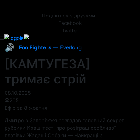
Поділіться з друзями!
Facebook
Twitter
🔊
Foo Fighters
— Everlong
[КАМТУГЕЗА]
тримає стрій
08.10.2025
205
Ефір за 8 жовтня
Дмитро з Запоріжжя розгадав головний секрет
рубрики Краш-тест, про розіграш особливої
платівки Жадан і Собаки — Найкращі з