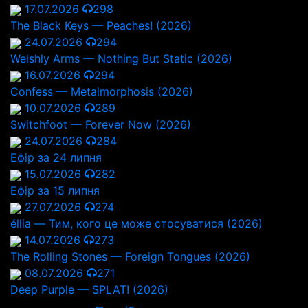
17.07.2026
298
The Black Keys — Peaches! (2026)
24.07.2026
294
Welshly Arms — Nothing But Static (2026)
16.07.2026
294
Confess — Metalmorphosis (2026)
10.07.2026
289
Switchfoot — Forever Now (2026)
24.07.2026
284
Ефір за 24 липня
15.07.2026
282
Ефір за 15 липня
27.07.2026
274
éllia — Тим, кого це може стосуватися (2026)
14.07.2026
273
The Rolling Stones — Foreign Tongues (2026)
08.07.2026
271
Deep Purple — SPLAT! (2026)