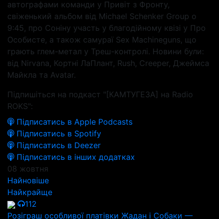
автографами команди у Привіт з Фронту,
свіженький альбом від Michael Schenker Group о
9:45, про Соніну участь у благодійному квізі у Про
Особисте, а також самураї Sex Machineguns, що
грають глем-метал у Треш-контролі. Новини були:
від Nirvana, Кортні ЛаПлант, Rush, Creeper, Джеймса
Майкла та Avatar.
Підпишіться на подкаст "[КАМТУГЕЗА] на Radio
ROKS":
Підписатись в Apple Podcasts
Підписатись в Spotify
Підписатись в Deezer
Підписатись в інших додатках
08 жовтня
Найновіше
Найкрайще
112
Розіграш особливої платівки Жадан і Собаки —