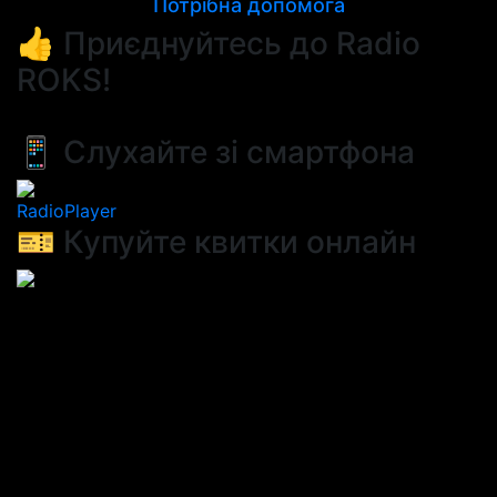
Потрібна допомога
👍 Приєднуйтесь до Radio
ROKS!
📱 Слухайте зі смартфона
RadioPlayer
🎫 Купуйте квитки онлайн