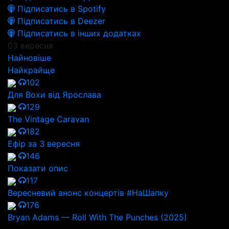
Підписатись в Spotify
Підписатись в Deezer
Підписатись в інших додатках
03 вересня
Найновіше
Найкрайще
102
Для Вохи від Ярослава
129
The Vintage Caravan
182
Ефір за 3 вересня
146
Показати опис
117
Вересневий анонс концертів #НаШапку
176
Bryan Adams — Roll With The Punches (2025)