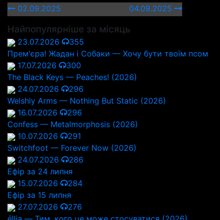
02.09.2025
04.09.2025
Найпопулярніше за місяць
23.07.2026
355
Прем'єра! Жадан і Собаки — Хочу бути твоїм псом
17.07.2026
300
The Black Keys — Peaches! (2026)
24.07.2026
296
Welshly Arms — Nothing But Static (2026)
16.07.2026
296
Confess — Metalmorphosis (2026)
10.07.2026
291
Switchfoot — Forever Now (2026)
24.07.2026
286
Ефір за 24 липня
15.07.2026
284
Ефір за 15 липня
27.07.2026
276
éllia — Тим, кого це може стосуватися (2026)