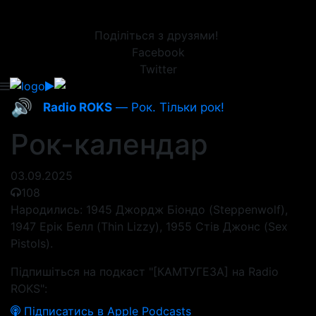
Поділіться з друзями!
Facebook
Twitter
🔊
Radio ROKS
— Рок. Тільки рок!
Рок-календар
03.09.2025
108
Народились: 1945 Джордж Біондо (Steppenwolf),
1947 Ерік Белл (Thin Lizzy), 1955 Стів Джонс (Sex
Pistols).
Підпишіться на подкаст "[КАМТУГЕЗА] на Radio
ROKS":
Підписатись в Apple Podcasts