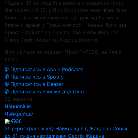
Жадана, 17-та студійна робота німецького гурту
Helloween о 9:45, у Про Особисте нова пісня Віки
Ягич, а також смачнючий інді-рок від Father of
Peace з Ізраїля у Треш-контролі. Новини були: від
Брюса Спрінгстіна, Omana, The Pretty Reckless,
Cheap Trick, Avatar та Андреа Бочеллі.
Підпишіться на подкаст "[КАМТУГЕЗА] на Radio
ROKS":
Підписатись в Apple Podcasts
Підписатись в Spotify
Підписатись в Deezer
Підписатись в інших додатках
02 вересня
Найновіше
Найкрайще
98
Збір-розіграш вінілу Найкращі від Жадана і Собак
до 51-го дня народження Сергія Жадана