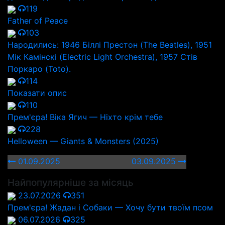
119
Father of Peace
103
Народились: 1946 Біллі Престон (The Beatles), 1951
Мік Камінскі (Electric Light Orchestra), 1957 Стів
Поркаро (Toto).
114
Показати опис
110
Прем'єра! Віка Ягич — Ніхто крім тебе
228
Helloween — Giants & Monsters (2025)
01.09.2025
03.09.2025
Найпопулярніше за місяць
23.07.2026
351
Прем'єра! Жадан і Собаки — Хочу бути твоїм псом
06.07.2026
325