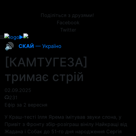
Поділіться з друзями!
Facebook
Twitter
🔊
СКАЙ
— Україно
[КАМТУГЕЗА]
тримає стрій
02.09.2025
231
Ефір за 2 вересня
У Краш-тесті Ілля Ярема імітував звуки слона, у
Привіт з Фронту збір-розіграш вінілу Найкращі від
Жадана і Собак до 51-го дня народження Сергія