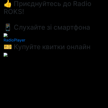
👍 Приєднуйтесь до Radio
ROKS!
📱 Слухайте зі смартфона
RadioPlayer
🎫 Купуйте квитки онлайн