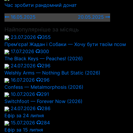
Час зробити рандомний донат
16.05.2025
20.05.2025
Найпопулярніше за місяць
23.07.2026
355
Прем'єра! Жадан і Собаки — Хочу бути твоїм псом
17.07.2026
300
The Black Keys — Peaches! (2026)
24.07.2026
296
Welshly Arms — Nothing But Static (2026)
16.07.2026
296
Confess — Metalmorphosis (2026)
10.07.2026
291
Switchfoot — Forever Now (2026)
24.07.2026
286
Ефір за 24 липня
15.07.2026
284
Ефір за 15 липня