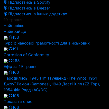
Підписатись в Spotify
Підписатись в Deezer
Підписатись в інших додатках
19 травня
Найновіше
Найкрайще
153
Курс фінансової грамотності для військових
191
Corrosion of Conformity
288
Ефір за 19 травня
160
Народились: 1945 Піт Тауншенд (The Who), 1951
Джоуї Рамон (Ramones), 1949 Дасті Хілл (ZZ Top),
1954 Філ Радд (AC/DC).
196
Показати опис
166