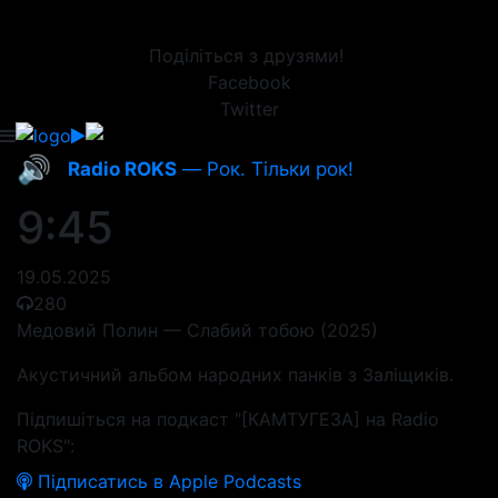
Поділіться з друзями!
Facebook
Twitter
🔊
Radio ROKS
— Рок. Тільки рок!
9:45
19.05.2025
280
Медовий Полин — Слабий тобою (2025)
Акустичний альбом народних панків з Заліщиків.
Підпишіться на подкаст "[КАМТУГЕЗА] на Radio
ROKS":
Підписатись в Apple Podcasts