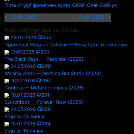
Гість студії фронтмен гурту СКАЙ Олег Собчук
22.04.2025
24.04.2025
Найпопулярніше за місяць
23.07.2026
355
Прем'єра! Жадан і Собаки — Хочу бути твоїм псом
17.07.2026
300
The Black Keys — Peaches! (2026)
24.07.2026
296
Welshly Arms — Nothing But Static (2026)
16.07.2026
296
Confess — Metalmorphosis (2026)
10.07.2026
291
Switchfoot — Forever Now (2026)
24.07.2026
286
Ефір за 24 липня
15.07.2026
284
Ефір за 15 липня