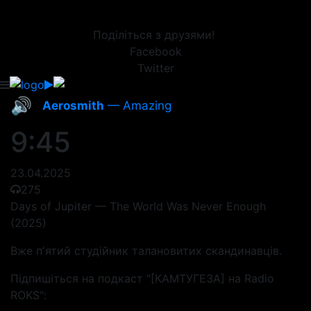
Поділіться з друзями!
Facebook
Twitter
🔊
Aerosmith
— Amazing
9:45
23.04.2025
275
Days of Jupiter — The World Was Never Enough
(2025)
Вже пʼятий студійник талановитих скандинавців.
Підпишіться на подкаст "[КАМТУГЕЗА] на Radio
ROKS":