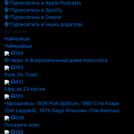
Підписатись в Apple Podcasts
Підписатись в Spotify
Підписатись в Deezer
Підписатись в інших додатках
23 квітня
Найновіше
Найкрайще
184
Вітаємо зі Всеукраїнським днем психолога
193
Punk On Toast
431
Ефір за 23 квітня
185
Народились: 1936 Рой Орбісон, 1960 Стів Кларк
(Def Leppard), 1979 Лаурі Юльонен (The Rasmus).
206
Показати опис
188