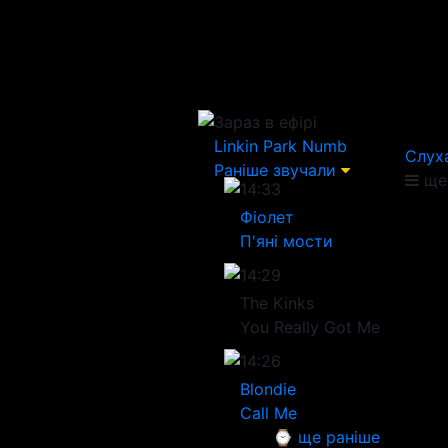
Зараз в ефірі
Linkin Park
Numb
Слух
Раніше звучали
ще 
14:33
Фіолет
П'яні мости
14:29
The Kinks
You Really Got Me
14:26
Blondie
Call Me
⌚ ще раніше