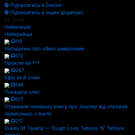
Підписатись в Deezer
Підписатись в інших додатках
08 січня
Найновіше
Найкрайще
115
Нагадуємо про обмін шевронами
172
Проклятий ***
267
Ефір за 8 січня
148
Показати опис
127
Отримали новеньку книгу про Journey від слухачів
прямісінько з Англії
217
Dukes Of Tijuana — Tough Love, Taboos 'N' Tattoos