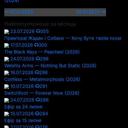
(2024)
07.01.2025
09.01.2025
Найпопулярніше за місяць
23.07.2026
355
Прем'єра! Жадан і Собаки — Хочу бути твоїм псом
17.07.2026
300
The Black Keys — Peaches! (2026)
24.07.2026
296
Welshly Arms — Nothing But Static (2026)
16.07.2026
296
Confess — Metalmorphosis (2026)
10.07.2026
291
Switchfoot — Forever Now (2026)
24.07.2026
286
Ефір за 24 липня
15.07.2026
284
Ефір за 15 липня
27.07.2026
276