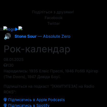
Поділіться з друзями!
Facebook
Twitter
🔊
Stone Sour
— Absolute Zero
Рок-календар
08.01.2025
130
Народились: 1935 Елвіс Преслі, 1946 Роббі Крігер
(The Doors), 1947 Девіда Боуї.
Підпишіться на подкаст "[КАМТУГЕЗА] на Radio
ROKS":
Підписатись в Apple Podcasts
Підписатись в Spotify