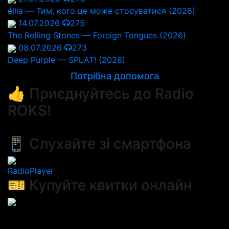
éllia — Тим, кого це може стосуватися (2026)
14.07.2026
275
The Rolling Stones — Foreign Tongues (2026)
08.07.2026
273
Deep Purple — SPLAT! (2026)
Потрібна допомога
👍 Приєднуйтесь до Radio
ROKS!
📱 Слухайте зі смартфона
RadioPlayer
🎫 Купуйте квитки онлайн