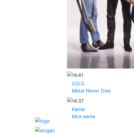
14:41
U.D.O.
Metal Never Dies
14:37
Karna
Моя мила