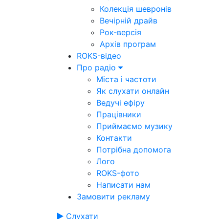
Колекція шевронів
Вечірній драйв
Рок-версія
Архів програм
ROKS-відео
Про радіо
Міста і частоти
Як слухати онлайн
Ведучі ефіру
Працівники
Приймаємо музику
Контакти
Потрібна допомога
Лого
ROKS-фото
Написати нам
Замовити рекламу
Слухати