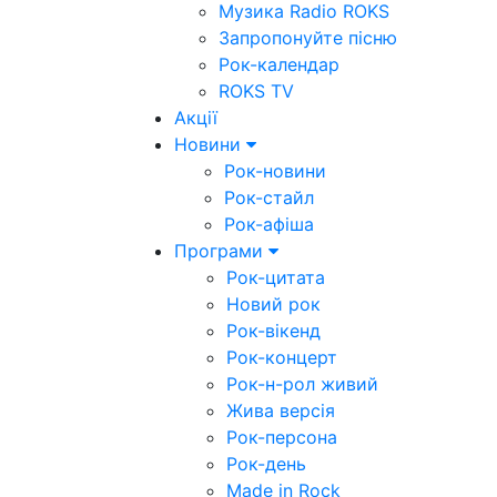
Музика Radio ROKS
Запропонуйте пісню
Рок-календар
ROKS TV
Акції
Новини
Рок-новини
Рок-стайл
Рок-афіша
Програми
Рок-цитата
Новий рок
Рок-вікенд
Рок-концерт
Рок-н-рол живий
Жива версія
Рок-персона
Рок-день
Made in Rock