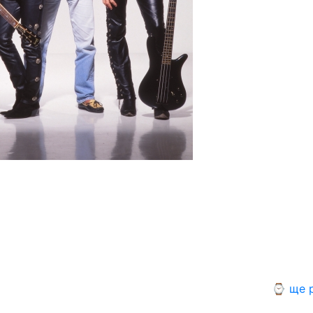
⌚ ще р