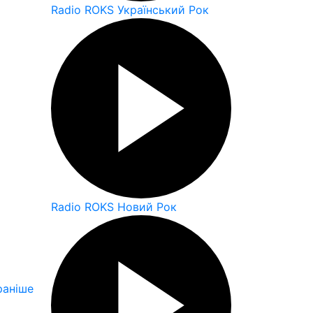
Radio ROKS Український Рок
Radio ROKS Новий Рок
аніше