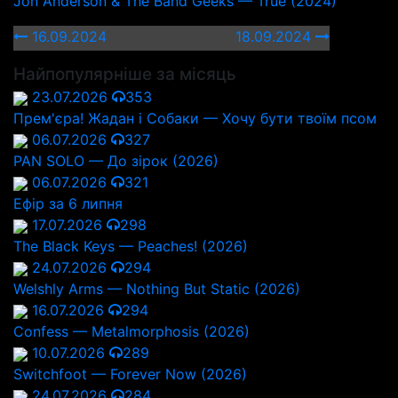
Jon Anderson & The Band Geeks — True (2024)
16.09.2024
18.09.2024
Найпопулярніше за місяць
23.07.2026
353
Прем'єра! Жадан і Собаки — Хочу бути твоїм псом
06.07.2026
327
PAN SOLO — До зірок (2026)
06.07.2026
321
Ефір за 6 липня
17.07.2026
298
The Black Keys — Peaches! (2026)
24.07.2026
294
Welshly Arms — Nothing But Static (2026)
16.07.2026
294
Confess — Metalmorphosis (2026)
10.07.2026
289
Switchfoot — Forever Now (2026)
24.07.2026
284