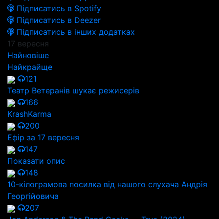
Підписатись в Spotify
Підписатись в Deezer
Підписатись в інших додатках
17 вересня
Найновіше
Найкрайще
121
Театр Ветеранів шукає режисерів
166
KrashKarma
200
Ефір за 17 вересня
147
Показати опис
148
10-кілограмова посилка від нашого слухача Андрія
Георгійовича
207