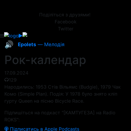
Поділіться з друзями!
Facebook
Twitter
🔊
Epolets
— Мелодія
Рок-календар
17.09.2024
129
Народились: 1953 Стів Вільямс (Budgie), 1979 Чак
Комо (Simple Plan). Подія: У 1978 було знято кліп
гурту Queen на пісню Bicycle Race.
Підпишіться на подкаст "[КАМТУГЕЗА] на Radio
ROKS":
Підписатись в Apple Podcasts