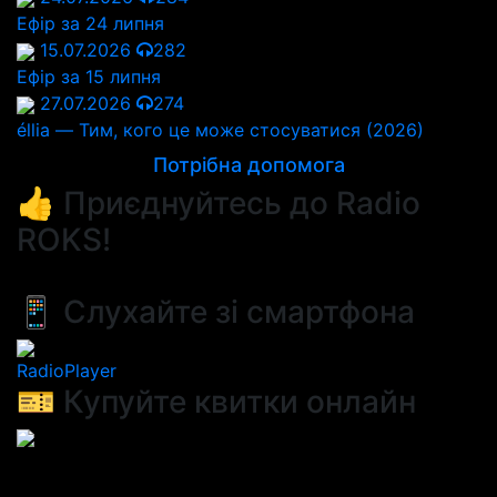
Ефір за 24 липня
15.07.2026
282
Ефір за 15 липня
27.07.2026
274
éllia — Тим, кого це може стосуватися (2026)
Потрібна допомога
👍 Приєднуйтесь до Radio
ROKS!
📱 Слухайте зі смартфона
RadioPlayer
🎫 Купуйте квитки онлайн