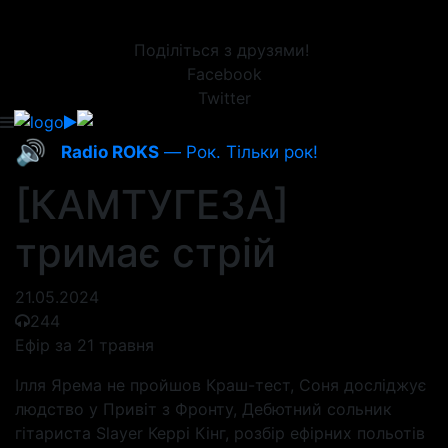
Поділіться з друзями!
Facebook
Twitter
🔊
Radio ROKS
— Рок. Тільки рок!
[КАМТУГЕЗА]
тримає стрій
21.05.2024
244
Ефір за 21 травня
Ілля Ярема не пройшов Краш-тест, Соня досліджує
людство у Привіт з Фронту, Дебютний сольник
гітариста Slayer Керрі Кінг, розбір ефірних польотів