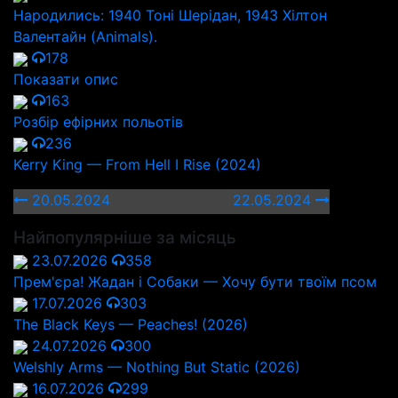
Народились: 1940 Тоні Шерідан, 1943 Хілтон
Валентайн (Animals).
178
Показати опис
163
Розбір ефірних польотів
236
Kerry King — From Hell I Rise (2024)
20.05.2024
22.05.2024
Найпопулярніше за місяць
23.07.2026
358
Прем'єра! Жадан і Собаки — Хочу бути твоїм псом
17.07.2026
303
The Black Keys — Peaches! (2026)
24.07.2026
300
Welshly Arms — Nothing But Static (2026)
16.07.2026
299