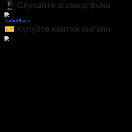
📱 Слухайте зі смартфона
RadioPlayer
🎫 Купуйте квитки онлайн