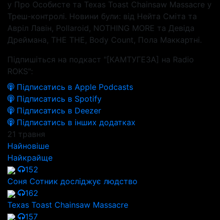
у Про Особисте та Texas Toast Chainsaw Massacre у
Треш-контролі. Новини були: від Нейта Сміта та
Авріл Лавін, Pollaroid, NOTHING MORE та Девіда
Дреймана, THE THE, Body Count, Пола Маккартні.
Підпишіться на подкаст "[КАМТУГЕЗА] на Radio
ROKS":
Підписатись в Apple Podcasts
Підписатись в Spotify
Підписатись в Deezer
Підписатись в інших додатках
21 травня
Найновіше
Найкрайще
152
Соня Сотник досліджує людство
162
Texas Toast Chainsaw Massacre
157