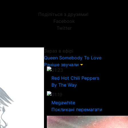
Поділіться з друзями!
Facebook
Twitter
Зараз в ефірі
Queen
Somebody To Love
Раніше звучали
01:23
Red Hot Chili Peppers
By The Way
01:19
Megawhite
Покликані перемагати