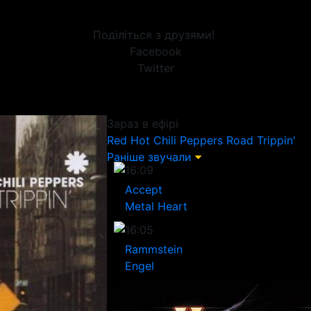
Поділіться з друзями!
Facebook
Twitter
Зараз в ефірі
Red Hot Chili Peppers
Road Trippin'
Раніше звучали
16:09
Accept
Metal Heart
16:05
Rammstein
Engel